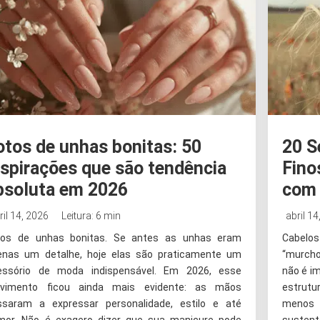
otos de unhas bonitas: 50
20 S
nspirações que são tendência
Fino
bsoluta em 2026
com 
ril 14, 2026
Leitura: 6 min
abril 14
tos de unhas bonitas. Se antes as unhas eram
Cabelos
enas um detalhe, hoje elas são praticamente um
“murcho”
essório de moda indispensável. Em 2026, esse
não é i
vimento ficou ainda mais evidente: as mãos
estrutu
ssaram a expressar personalidade, estilo e até
menos
mor. Não é exagero dizer que sua manicure pode
sustent