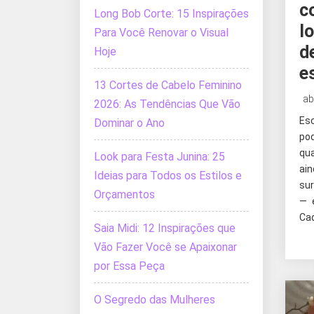
c
Long Bob Corte: 15 Inspirações
l
Para Você Renovar o Visual
d
Hoje
e
13 Cortes de Cabelo Feminino
ab
2026: As Tendências Que Vão
Es
Dominar o Ano
po
qua
Look para Festa Junina: 25
ain
Ideias para Todos os Estilos e
su
Orçamentos
— 
Cad
Saia Midi: 12 Inspirações que
Vão Fazer Você se Apaixonar
por Essa Peça
O Segredo das Mulheres