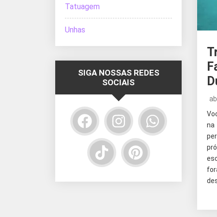
Tatuagem
Unhas
T
F
SIGA NOSSAS REDES
D
SOCIAIS
ab
Vo
na
per
pr
es
for
de