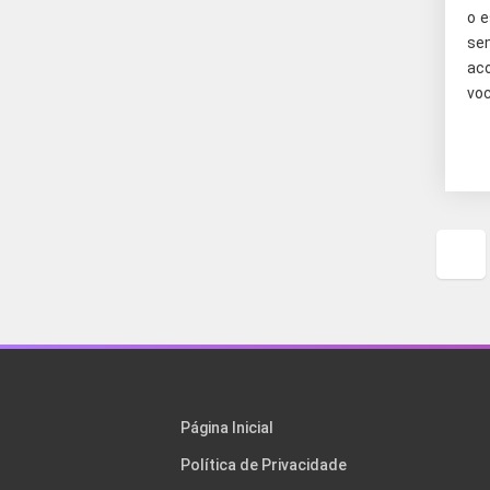
o e
se
ac
voc
Pág
ant
Página Inicial
Política de Privacidade