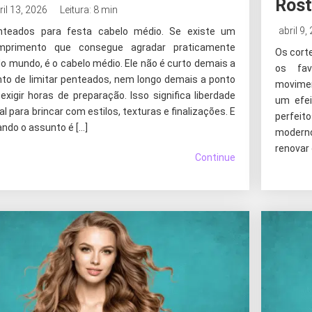
Ros
ril 13, 2026
Leitura: 8 min
abril 9,
nteados para festa cabelo médio. Se existe um
mprimento que consegue agradar praticamente
Os cort
o mundo, é o cabelo médio. Ele não é curto demais a
os fav
nto de limitar penteados, nem longo demais a ponto
movimen
exigir horas de preparação. Isso significa liberdade
um efei
al para brincar com estilos, texturas e finalizações. E
perfeit
ndo o assunto é […]
modern
renovar 
Continue