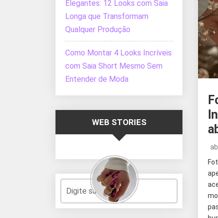
Elegantes: 12 Looks com Saia
Longa que Transformam
Qualquer Produção
Como Montar 4 Looks Incríveis
com Saia Short Mesmo Sem
Entender de Moda
F
I
WEB STORIES
a
ab
Fo
ap
ac
mo
pa
hu