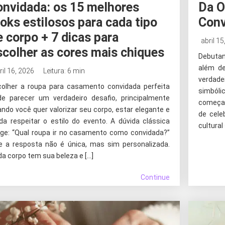
onvidada: os 15 melhores
Da O
ooks estilosos para cada tipo
Conv
e corpo + 7 dicas para
abril 15
scolher as cores mais chiques
Debutan
além de
ril 16, 2026
Leitura: 6 min
verdad
colher a roupa para casamento convidada perfeita
simból
de parecer um verdadeiro desafio, principalmente
começa 
ndo você quer valorizar seu corpo, estar elegante e
de cele
da respeitar o estilo do evento. A dúvida clássica
cultural
rge: “Qual roupa ir no casamento como convidada?”
e a resposta não é única, mas sim personalizada.
a corpo tem sua beleza e […]
Continue