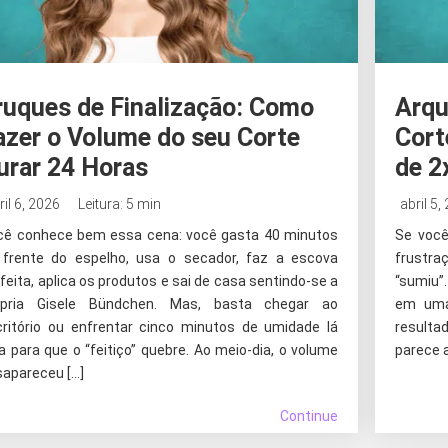
ruques de Finalização: Como
Arqu
azer o Volume do seu Corte
Cort
urar 24 Horas
de 2
ril 6, 2026
Leitura: 5 min
abril 5,
cê conhece bem essa cena: você gasta 40 minutos
Se você
 frente do espelho, usa o secador, faz a escova
frustra
feita, aplica os produtos e sai de casa sentindo-se a
“sumiu”
ópria Gisele Bündchen. Mas, basta chegar ao
em uma
critório ou enfrentar cinco minutos de umidade lá
resulta
a para que o “feitiço” quebre. Ao meio-dia, o volume
parece a
sapareceu […]
Continue