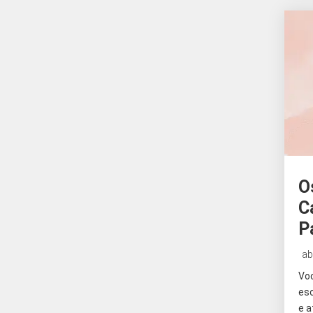
O
C
P
ab
Vo
es
e a