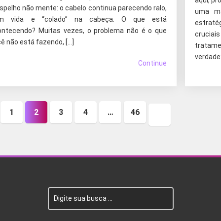
aqui, pr
spelho não mente: o cabelo continua parecendo ralo,
uma ma
m vida e “colado” na cabeça. O que está
estraté
ontecendo? Muitas vezes, o problema não é o que
cruciai
ê não está fazendo, […]
tratam
verdade:
Continue
1
2
3
4
…
46
ina
Próxima
erior
página