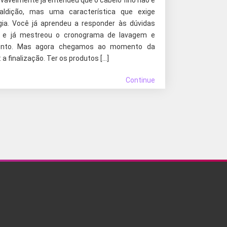
ovavelmente já entendeu que o cabelo fino não é
ldição, mas uma característica que exige
gia. Você já aprendeu a responder às dúvidas
s e já mestreou o cronograma de lavagem e
ento. Mas agora chegamos ao momento da
 a finalização. Ter os produtos […]
Continue