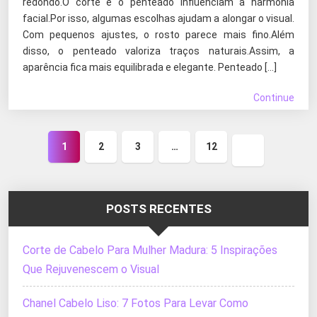
redondo.O corte e o penteado influenciam a harmonia
facial.Por isso, algumas escolhas ajudam a alongar o visual.
Com pequenos ajustes, o rosto parece mais fino.Além
disso, o penteado valoriza traços naturais.Assim, a
aparência fica mais equilibrada e elegante. Penteado […]
Continue
1
2
3
…
12
Próxima
página
POSTS RECENTES
Corte de Cabelo Para Mulher Madura: 5 Inspirações
Que Rejuvenescem o Visual
Chanel Cabelo Liso: 7 Fotos Para Levar Como