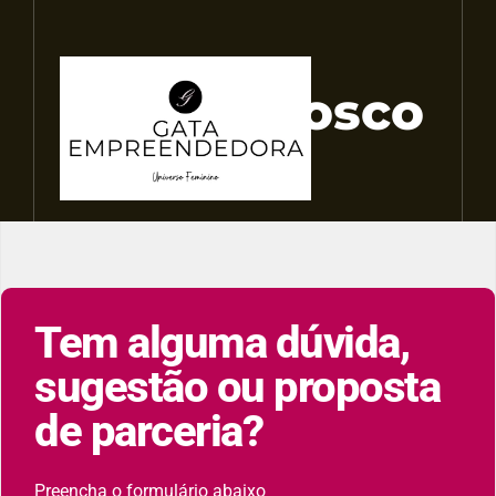
Fale Conosco
Tem alguma dúvida,
sugestão ou proposta
de parceria?
Preencha o formulário abaixo