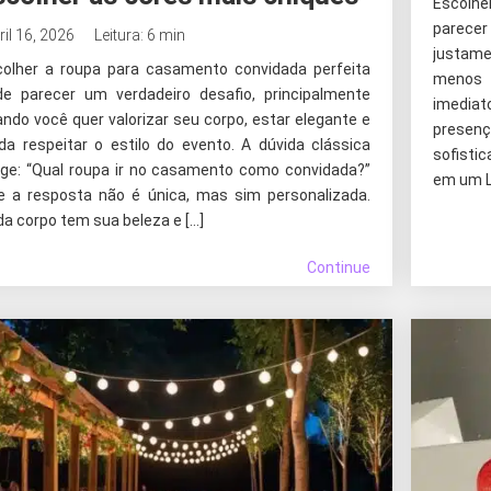
Escolhe
parece
ril 16, 2026
Leitura: 6 min
justame
colher a roupa para casamento convidada perfeita
menos
de parecer um verdadeiro desafio, principalmente
imediat
ndo você quer valorizar seu corpo, estar elegante e
presen
da respeitar o estilo do evento. A dúvida clássica
sofisti
rge: “Qual roupa ir no casamento como convidada?”
em um L
e a resposta não é única, mas sim personalizada.
a corpo tem sua beleza e […]
Continue