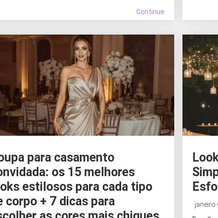
Continue
oupa para casamento
Look
onvidada: os 15 melhores
Simp
ooks estilosos para cada tipo
Esfo
e corpo + 7 dicas para
janeiro
scolher as cores mais chiques