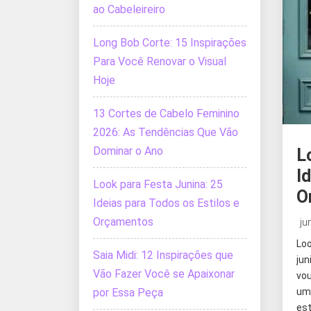
ao Cabeleireiro
Long Bob Corte: 15 Inspirações
Para Você Renovar o Visual
Hoje
13 Cortes de Cabelo Feminino
2026: As Tendências Que Vão
Dominar o Ano
L
I
Look para Festa Junina: 25
O
Ideias para Todos os Estilos e
Orçamentos
ju
Loo
Saia Midi: 12 Inspirações que
jun
Vão Fazer Você se Apaixonar
vo
por Essa Peça
um
es