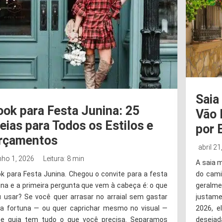
Saia
ook para Festa Junina: 25
Vão 
deias para Todos os Estilos e
por 
rçamentos
abril 21
nho 1, 2026
Leitura: 8 min
A saia 
do cami
k para Festa Junina. Chegou o convite para a festa
geralmen
ina e a primeira pergunta que vem à cabeça é: o que
justam
u usar? Se você quer arrasar no arraial sem gastar
2026, 
a fortuna — ou quer caprichar mesmo no visual —
desejad
te guia tem tudo o que você precisa. Separamos