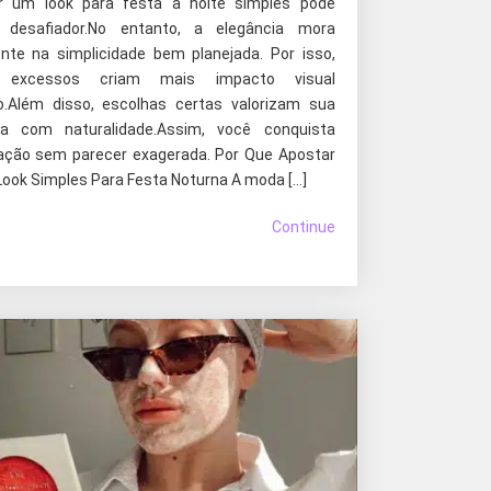
r um look para festa à noite simples pode
r desafiador.No entanto, a elegância mora
nte na simplicidade bem planejada. Por isso,
 excessos criam mais impacto visual
o.Além disso, escolhas certas valorizam sua
ça com naturalidade.Assim, você conquista
cação sem parecer exagerada. Por Que Apostar
ook Simples Para Festa Noturna A moda […]
Continue