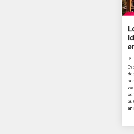
L
I
e
ja
Esc
dec
se
vo
co
bu
an