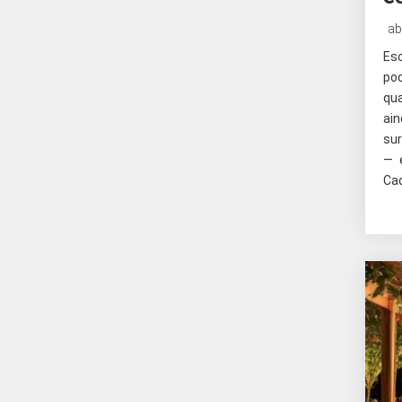
ab
Es
po
qua
ain
su
— 
Cad