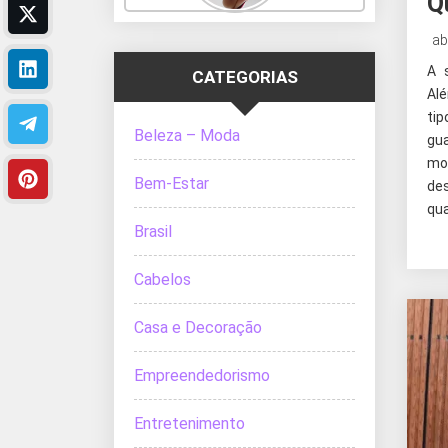
Q
ab
A 
CATEGORIAS
Alé
tip
Beleza – Moda
gu
mod
Bem-Estar
de
qua
Brasil
Cabelos
Casa e Decoração
Empreendedorismo
Entretenimento