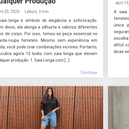
ualquer Produção
abril 19
ril 20, 2026
Leitura: 3 min
A saia
feminin
saia longa é símbolo de elegância e sofisticação.
única 
m disso, ela alonga a silhueta e valoriza diferentes
seguran
os de corpo. Por isso, tornou-se peça essencial no
escolha
arda-roupa feminino. Mesmo sem experiência em
difícil
a, você pode criar combinações incríveis. Portanto,
dicas si
scubra agora 12 looks com saia longa que elevam
lquer produção. 1. Saia Longa com […]
Continue