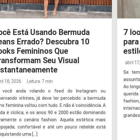
ocê Está Usando Bermuda
7 lo
eans Errado? Descubra 10
para
ooks Femininos Que
esti
ransformam Seu Visual
abril 17
nstantaneamente
Se tem
assunto
ril 18, 2026
Leitura: 7 min
Ao long
 você anda rolando o feed do Instagram ou
querida
ervando vitrines, já deve ter percebido: a bermuda
fashi
ns feminina voltou com tudo. E não é coincidência. A
interna
da é cíclica, e os anos 90 e 2000 estão dominando
grandes 
vamente o cenário fashion. Aquela estética mais
spojada, confortável e até um pouco rebelde está
nquistando uma […]