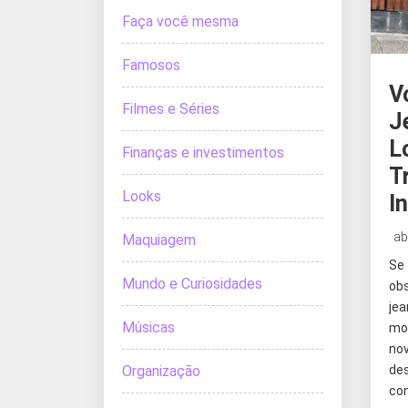
Faça você mesma
Famosos
V
Filmes e Séries
J
L
Finanças e investimentos
T
Looks
I
ab
Maquiagem
Se
Mundo e Curiosidades
obs
jea
Músicas
mo
no
Organização
de
co