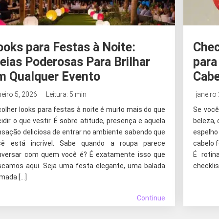
ooks para Festas à Noite:
Chec
deias Poderosas Para Brilhar
para
m Qualquer Evento
Cabe
neiro 5, 2026
Leitura: 5 min
janeiro
olher looks para festas à noite é muito mais do que
Se você
idir o que vestir. É sobre atitude, presença e aquela
beleza, 
nsação deliciosa de entrar no ambiente sabendo que
espelho
cê está incrível. Sabe quando a roupa parece
cabelo f
nversar com quem você é? É exatamente isso que
É roti
scamos aqui. Seja uma festa elegante, uma balada
checklis
imada […]
Continue