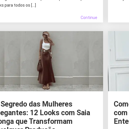
ks para todos os […]
Continue
 Segredo das Mulheres
Como
legantes: 12 Looks com Saia
com 
onga que Transformam
Ente