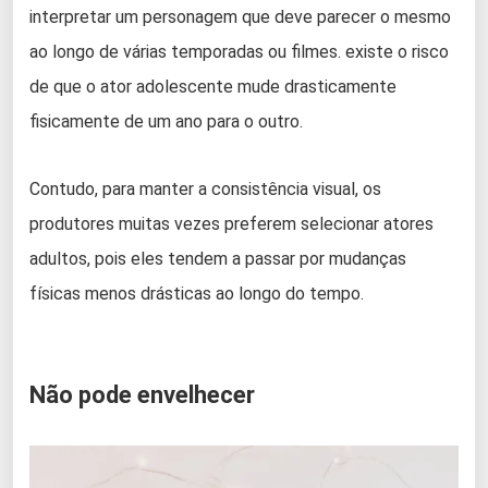
interpretar um personagem que deve parecer o mesmo
ao longo de várias temporadas ou filmes. existe o risco
de que o ator adolescente mude drasticamente
fisicamente de um ano para o outro.
Contudo, para manter a consistência visual, os
produtores muitas vezes preferem selecionar atores
adultos, pois eles tendem a passar por mudanças
físicas menos drásticas ao longo do tempo.
Não pode envelhecer