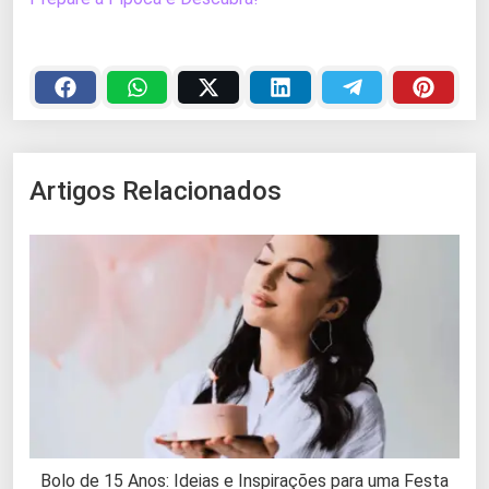
Artigos Relacionados
Bolo de 15 Anos: Ideias e Inspirações para uma Festa