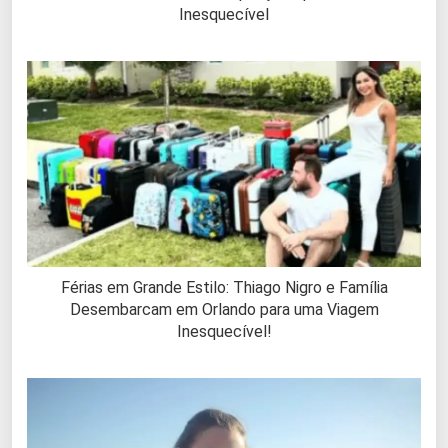
Inesquecível
Férias em Grande Estilo: Thiago Nigro e Família
Desembarcam em Orlando para uma Viagem
Inesquecível!