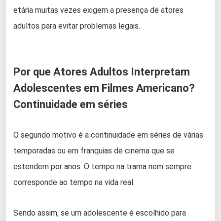
etária muitas vezes exigem a presença de atores
adultos para evitar problemas legais.
Por que Atores Adultos Interpretam
Adolescentes em Filmes Americano?
Continuidade em séries
O segundo motivo é a continuidade em séries de várias
temporadas ou em franquias de cinema que se
estendem por anos. O tempo na trama nem sempre
corresponde ao tempo na vida real.
Sendo assim, se um adolescente é escolhido para