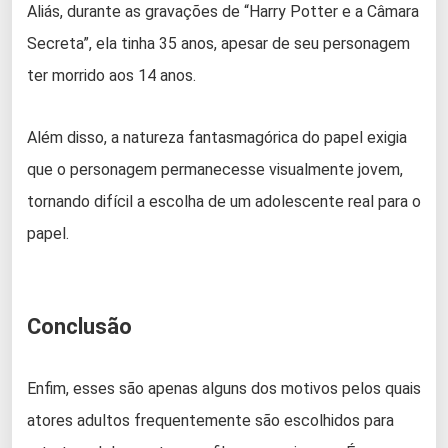
Aliás, durante as gravações de “Harry Potter e a Câmara
Secreta”, ela tinha 35 anos, apesar de seu personagem
ter morrido aos 14 anos.
Além disso, a natureza fantasmagórica do papel exigia
que o personagem permanecesse visualmente jovem,
tornando difícil a escolha de um adolescente real para o
papel.
Conclusão
Enfim, esses são apenas alguns dos motivos pelos quais
atores adultos frequentemente são escolhidos para