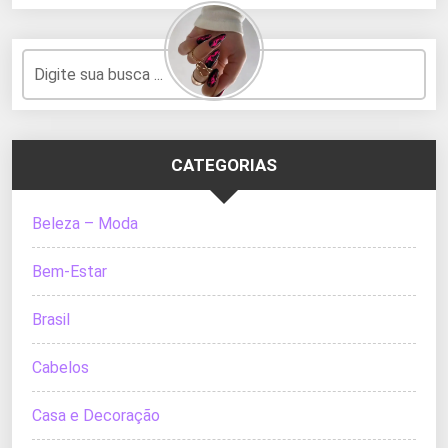
CATEGORIAS
Beleza – Moda
Bem-Estar
Brasil
Cabelos
Casa e Decoração