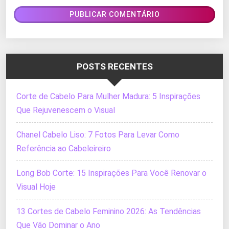
POSTS RECENTES
Corte de Cabelo Para Mulher Madura: 5 Inspirações
Que Rejuvenescem o Visual
Chanel Cabelo Liso: 7 Fotos Para Levar Como
Referência ao Cabeleireiro
Long Bob Corte: 15 Inspirações Para Você Renovar o
Visual Hoje
13 Cortes de Cabelo Feminino 2026: As Tendências
Que Vão Dominar o Ano