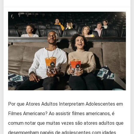
Por que Atores Adultos Interpretam Adolescentes em
Filmes Americano? Ao assistir filmes americanos, é
comum notar que muitas vezes são atores adultos que
desempenham papéis de adolescentes com idades