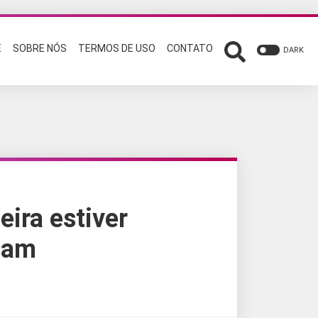
E
SOBRE NÓS
TERMOS DE USO
CONTATO
DARK
eira estiver
dam