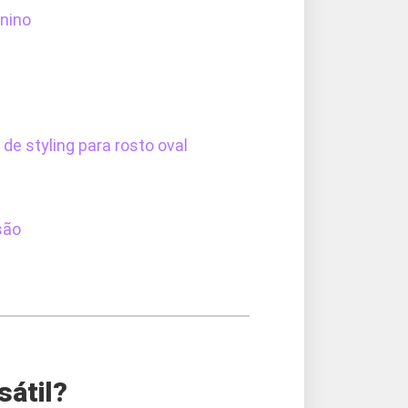
inino
 de styling para rosto oval
são
sátil?