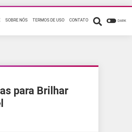
E
SOBRE NÓS
TERMOS DE USO
CONTATO
DARK
as para Brilhar
l